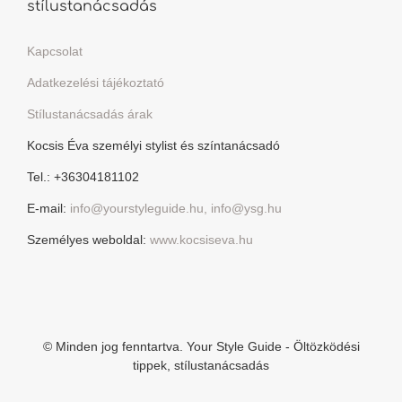
stílustanácsadás
Kapcsolat
Adatkezelési tájékoztató
Stílustanácsadás árak
Kocsis Éva személyi stylist és színtanácsadó
Tel.: +36304181102
E-mail:
info@yourstyleguide.hu, info@ysg.hu
Személyes weboldal:
www.kocsiseva.hu
© Minden jog fenntartva. Your Style Guide - Öltözködési
tippek, stílustanácsadás