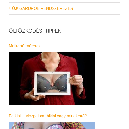
ÚJ! GARDRÓB RENDSZEREZÉS
ÖLTÖZKÖDÉSI TIPPEK
Melltartó méretek
Fatkini – Mozgalom, bikini vagy mindkettő?