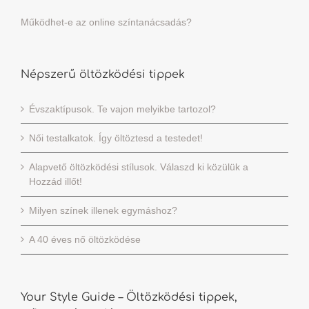
Működhet-e az online színtanácsadás?
Népszerű öltözködési tippek
Évszaktípusok. Te vajon melyikbe tartozol?
Női testalkatok. Így öltöztesd a testedet!
Alapvető öltözködési stílusok. Válaszd ki közülük a
Hozzád illőt!
Milyen színek illenek egymáshoz?
A 40 éves nő öltözködése
Your Style Guide – Öltözködési tippek,