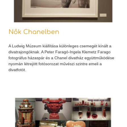
Nők Chanelben
A Ludwig Múzeum kiállítása különleges csemegét kínált a
divatrajongóknak. A Peter Faragó-Ingela Klemetz Farago
fotográfus házaspár és a Chanel divatház együttműködése
nyomán létrejött fotósorozat művészi szintre emeli a
divatfotót.