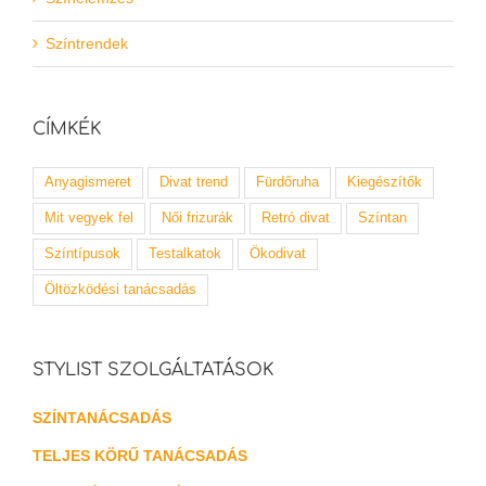
Színtrendek
CÍMKÉK
Anyagismeret
Divat trend
Fürdőruha
Kiegészítők
Mit vegyek fel
Női frizurák
Retró divat
Színtan
Színtípusok
Testalkatok
Ökodivat
Öltözködési tanácsadás
STYLIST SZOLGÁLTATÁSOK
SZÍNTANÁCSADÁS
TELJES KÖRŰ TANÁCSADÁS