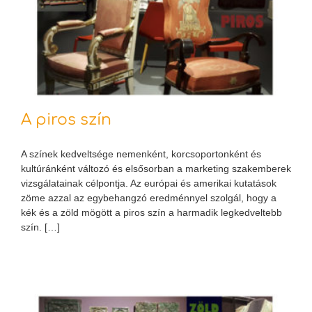
A piros szín
A színek kedveltsége nemenként, korcsoportonként és
kultúránként változó és elsősorban a marketing szakemberek
vizsgálatainak célpontja. Az európai és amerikai kutatások
zöme azzal az egybehangzó eredménnyel szolgál, hogy a
kék és a zöld mögött a piros szín a harmadik legkedveltebb
szín. […]