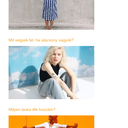
Mit vegyek fel, ha alacsony vagyok?
Milyen táska illik hozzám?