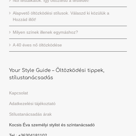
Női testalkatok. Így öltöztesd a testedet!
Alapvető öltözködési stílusok. Válaszd ki közülük a
Hozzád illőt!
Milyen színek illenek egymáshoz?
A 40 éves nő öltözködése
Your Style Guide – Öltözködési tippek,
stílustanácsadás
Kapcsolat
Adatkezelési tájékoztató
Stílustanácsadás árak
Kocsis Éva személyi stylist és színtanácsadó
Tel.: +36304181102