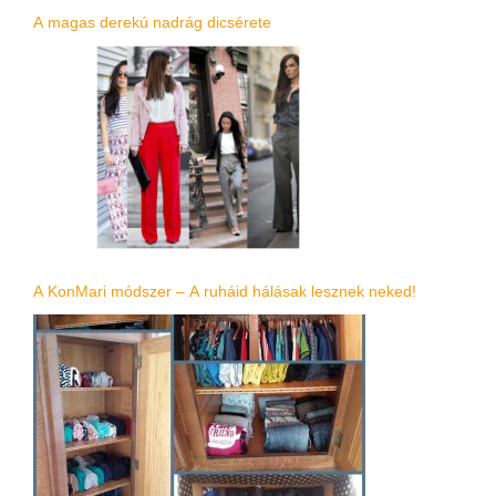
A magas derekú nadrág dicsérete
A KonMari módszer – A ruháid hálásak lesznek neked!