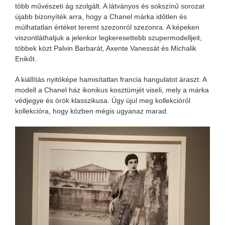
több művészeti ág szolgált. A látványos és sokszínű sorozat
újabb bizonyíték arra, hogy a Chanel márka időtlen és
múlhatatlan értéket teremt szezonról szezonra. A képeken
viszontláthatjuk a jelenkor legkeresettebb szupermodelljeit,
többek közt Palvin Barbarát, Axente Vanessát és Michalik
Enikőt.
A kiállítás nyitóképe hamisítatlan francia hangulatot áraszt. A
modell a Chanel ház ikonikus kosztümjét viseli, mely a márka
védjegye és örök klasszikusa. Úgy újul meg kollekcióról
kollekcióra, hogy közben mégis ugyanaz marad.