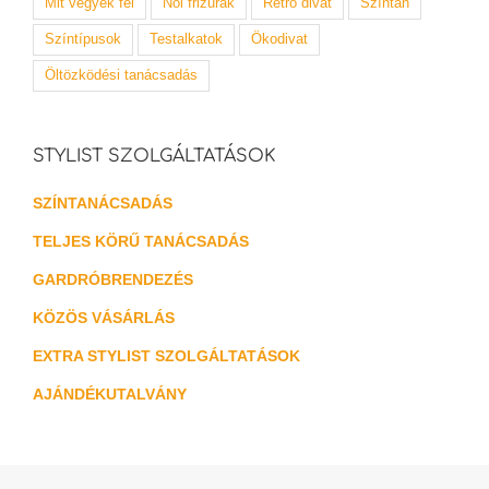
Mit vegyek fel
Női frizurák
Retró divat
Színtan
Színtípusok
Testalkatok
Ökodivat
Öltözködési tanácsadás
STYLIST SZOLGÁLTATÁSOK
SZÍNTANÁCSADÁS
TELJES KÖRŰ TANÁCSADÁS
GARDRÓBRENDEZÉS
KÖZÖS VÁSÁRLÁS
EXTRA STYLIST SZOLGÁLTATÁSOK
AJÁNDÉKUTALVÁNY