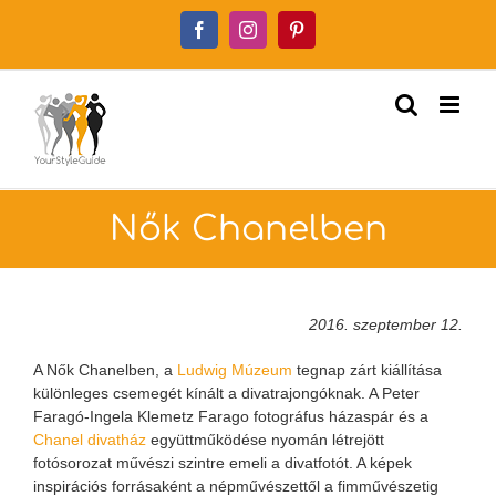
Kihagyás
Facebook
Instagram
Pinterest
Nők Chanelben
2016. szeptember 12.
A Nők Chanelben, a
Ludwig Múzeum
tegnap zárt kiállítása
különleges csemegét kínált a divatrajongóknak. A Peter
Faragó-Ingela Klemetz Farago fotográfus házaspár és a
Chanel divatház
együttműködése nyomán létrejött
fotósorozat művészi szintre emeli a divatfotót. A képek
inspirációs forrásaként a népművészettől a fimművészetig