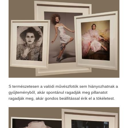
S természetesen a valódi művészfotók sem hiányozhatnak a
gyűjteményből, akár spontánul ragadják meg pillanatot
ragadják meg, akár gondos beállítással érik el a tökéletest.