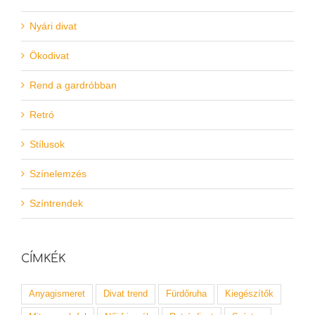
Nyári divat
Ökodivat
Rend a gardróbban
Retró
Stílusok
Színelemzés
Színtrendek
CÍMKÉK
Anyagismeret
Divat trend
Fürdőruha
Kiegészítők