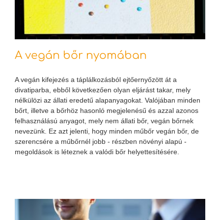
A vegán bőr nyomában
A vegán kifejezés a táplálkozásból ejtőernyőzött át a
divatiparba, ebből következően olyan eljárást takar, mely
nélkülözi az állati eredetű alapanyagokat. Valójában minden
bőrt, illetve a bőrhöz hasonló megjelenésű és azzal azonos
felhasználású anyagot, mely nem állati bőr, vegán bőrnek
nevezünk. Ez azt jelenti, hogy minden műbőr vegán bőr, de
szerencsére a műbőrnél jobb - részben növényi alapú -
megoldások is léteznek a valódi bőr helyettesítésére.