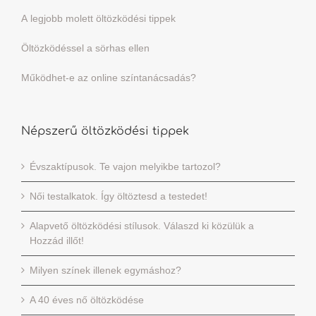
A legjobb molett öltözködési tippek
Öltözködéssel a sörhas ellen
Működhet-e az online színtanácsadás?
Népszerű öltözködési tippek
Évszaktípusok. Te vajon melyikbe tartozol?
Női testalkatok. Így öltöztesd a testedet!
Alapvető öltözködési stílusok. Válaszd ki közülük a
Hozzád illőt!
Milyen színek illenek egymáshoz?
A 40 éves nő öltözködése