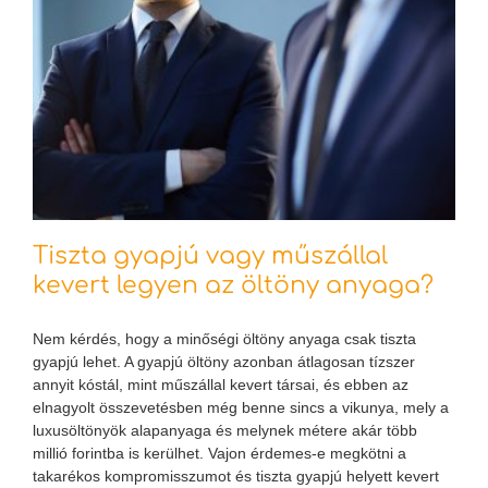
Tiszta gyapjú vagy műszállal
kevert legyen az öltöny anyaga?
Nem kérdés, hogy a minőségi öltöny anyaga csak tiszta
gyapjú lehet. A gyapjú öltöny azonban átlagosan tízszer
annyit kóstál, mint műszállal kevert társai, és ebben az
elnagyolt összevetésben még benne sincs a vikunya, mely a
luxusöltönyök alapanyaga és melynek métere akár több
millió forintba is kerülhet. Vajon érdemes-e megkötni a
takarékos kompromisszumot és tiszta gyapjú helyett kevert