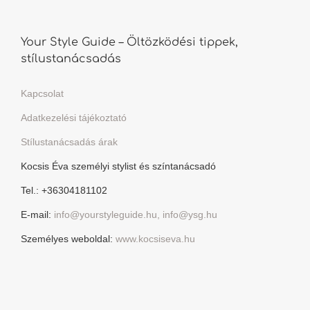
Your Style Guide – Öltözködési tippek,
stílustanácsadás
Kapcsolat
Adatkezelési tájékoztató
Stílustanácsadás árak
Kocsis Éva személyi stylist és színtanácsadó
Tel.: +36304181102
E-mail:
info@yourstyleguide.hu, info@ysg.hu
Személyes weboldal:
www.kocsiseva.hu