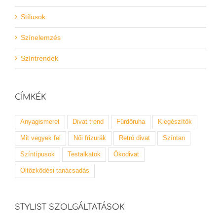
Stílusok
Színelemzés
Színtrendek
CÍMKÉK
Anyagismeret
Divat trend
Fürdőruha
Kiegészítők
Mit vegyek fel
Női frizurák
Retró divat
Színtan
Színtípusok
Testalkatok
Ökodivat
Öltözködési tanácsadás
STYLIST SZOLGÁLTATÁSOK