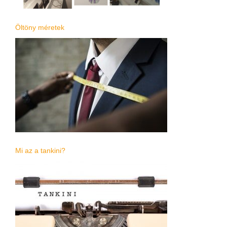
Öltöny méretek
Mi az a tankini?