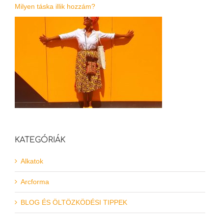
Milyen táska illik hozzám?
KATEGÓRIÁK
Alkatok
Arcforma
BLOG ÉS ÖLTÖZKÖDÉSI TIPPEK