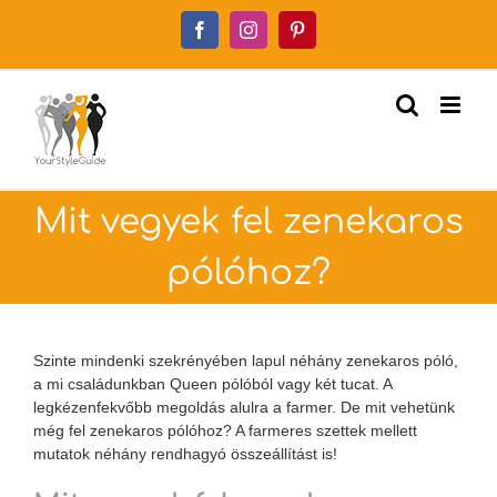
Kihagyás
Facebook
Instagram
Pinterest
Mit vegyek fel zenekaros
pólóhoz?
Szinte mindenki szekrényében lapul néhány zenekaros póló,
a mi családunkban Queen pólóból vagy két tucat. A
legkézenfekvőbb megoldás alulra a farmer. De mit vehetünk
még fel zenekaros pólóhoz? A farmeres szettek mellett
mutatok néhány rendhagyó összeállítást is!