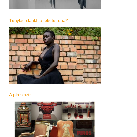
Tényleg slankít a fekete ruha?
A piros szín