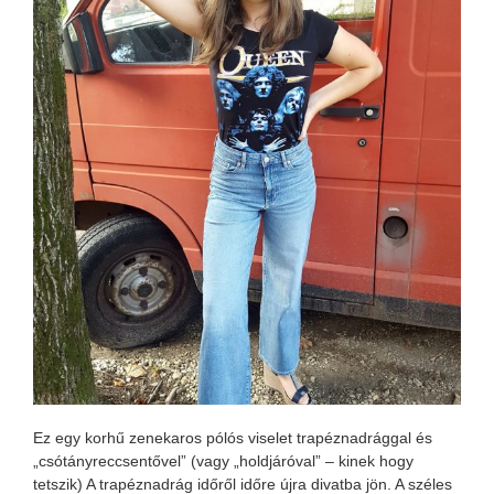
Ez egy korhű zenekaros pólós viselet trapéznadrággal és
„csótányreccsentővel” (vagy „holdjáróval” – kinek hogy
tetszik) A trapéznadrág időről időre újra divatba jön. A széles