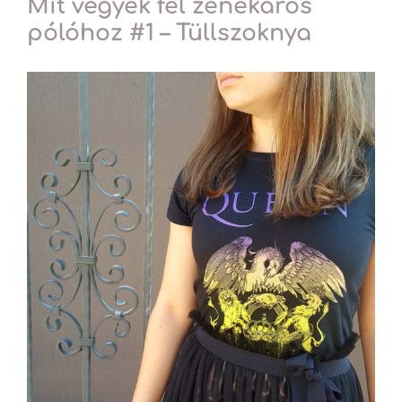
Mit vegyek fel zenekaros
pólóhoz #1 – Tüllszoknya