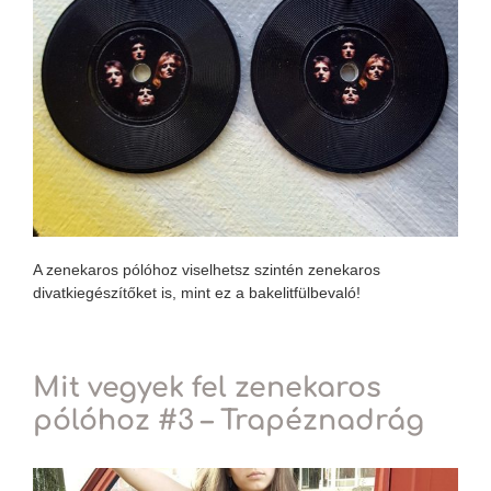
A zenekaros pólóhoz viselhetsz szintén zenekaros
divatkiegészítőket is, mint ez a bakelitfülbevaló!
Mit vegyek fel zenekaros
pólóhoz #3 – Trapéznadrág