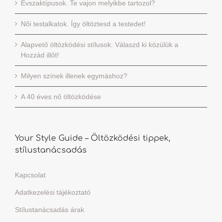
Évszaktípusok. Te vajon melyikbe tartozol?
Női testalkatok. Így öltöztesd a testedet!
Alapvető öltözködési stílusok. Válaszd ki közülük a
Hozzád illőt!
Milyen színek illenek egymáshoz?
A 40 éves nő öltözködése
Your Style Guide – Öltözködési tippek,
stílustanácsadás
Kapcsolat
Adatkezelési tájékoztató
Stílustanácsadás árak