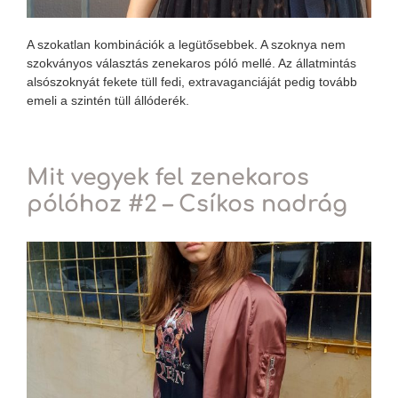
A szokatlan kombinációk a legütősebbek. A szoknya nem
szokványos választás zenekaros póló mellé. Az állatmintás
alsószoknyát fekete tüll fedi, extravaganciáját pedig tovább
emeli a szintén tüll állóderék.
Mit vegyek fel zenekaros
pólóhoz #2 – Csíkos nadrág