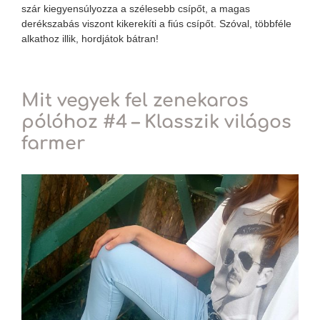
szár kiegyensúlyozza a szélesebb csípőt, a magas
derékszabás viszont kikerekíti a fiús csípőt. Szóval, többféle
alkathoz illik, hordjátok bátran!
Mit vegyek fel zenekaros
pólóhoz #4 – Klasszik világos
farmer