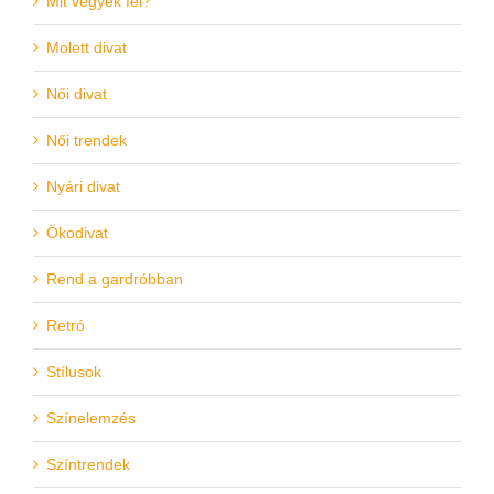
Mit vegyek fel?
Molett divat
Női divat
Női trendek
Nyári divat
Ökodivat
Rend a gardróbban
Retró
Stílusok
Színelemzés
Színtrendek