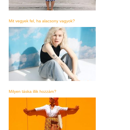
Mit vegyek fel, ha alacsony vagyok?
Milyen táska illik hozzám?