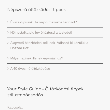
Népszerű öltözködési tippek
Évszaktípusok. Te vajon melyikbe tartozol?
Női testalkatok. Így öltöztesd a testedet!
Alapvető öltözködési stílusok. Válaszd ki közülük a
Hozzád illőt!
Milyen színek illenek egymáshoz?
A 40 éves nő öltözködése
Your Style Guide – Öltözködési tippek,
stílustanácsadás
Kapcsolat