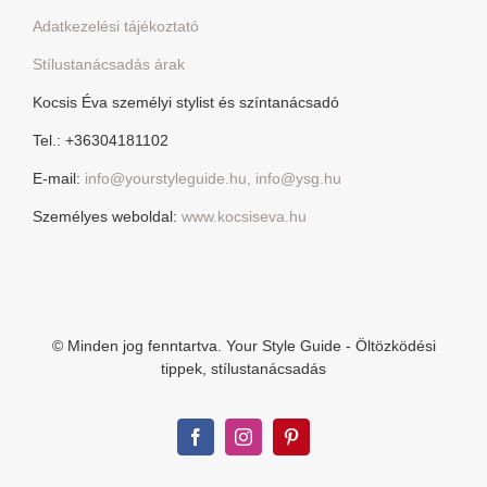
Adatkezelési tájékoztató
Stílustanácsadás árak
Kocsis Éva személyi stylist és színtanácsadó
Tel.: +36304181102
E-mail:
info@yourstyleguide.hu, info@ysg.hu
Személyes weboldal:
www.kocsiseva.hu
© Minden jog fenntartva. Your Style Guide - Öltözködési
tippek, stílustanácsadás
Facebook
Instagram
Pinterest